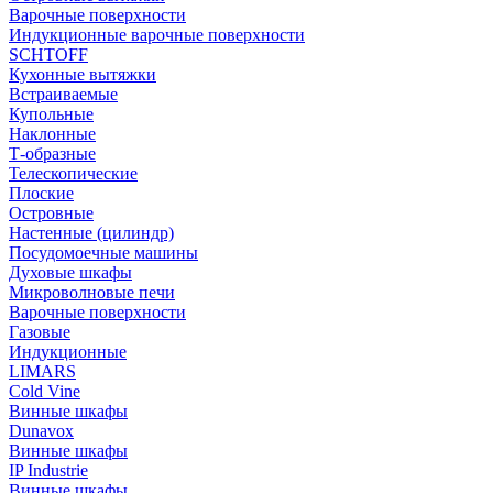
Варочные поверхности
Индукционные варочные поверхности
SCHTOFF
Кухонные вытяжки
Встраиваемые
Купольные
Наклонные
Т-образные
Телескопические
Плоские
Островные
Настенные (цилиндр)
Посудомоечные машины
Духовые шкафы
Микроволновые печи
Варочные поверхности
Газовые
Индукционные
LIMARS
Cold Vine
Винные шкафы
Dunavox
Винные шкафы
IP Industrie
Винные шкафы