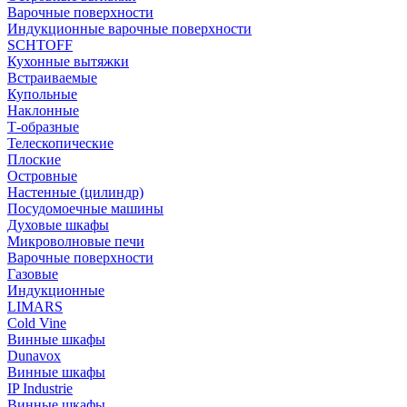
Варочные поверхности
Индукционные варочные поверхности
SCHTOFF
Кухонные вытяжки
Встраиваемые
Купольные
Наклонные
Т-образные
Телескопические
Плоские
Островные
Настенные (цилиндр)
Посудомоечные машины
Духовые шкафы
Микроволновые печи
Варочные поверхности
Газовые
Индукционные
LIMARS
Cold Vine
Винные шкафы
Dunavox
Винные шкафы
IP Industrie
Винные шкафы