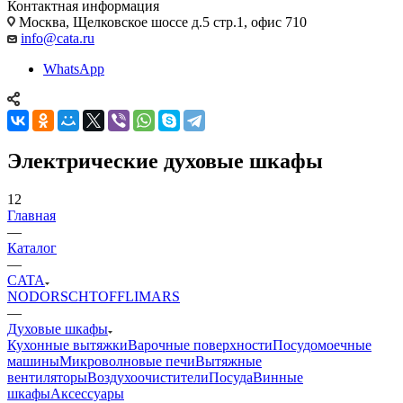
Контактная информация
Москва, Щелковское шоссе д.5 стр.1, офис 710
info@cata.ru
WhatsApp
Электрические духовые шкафы
12
Главная
—
Каталог
—
CATA
NODOR
SCHTOFF
LIMARS
—
Духовые шкафы
Кухонные вытяжки
Варочные поверхности
Посудомоечные
машины
Микроволновые печи
Вытяжные
вентиляторы
Воздухоочистители
Посуда
Винные
шкафы
Аксессуары