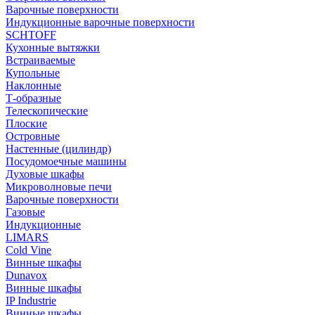
Варочные поверхности
Индукционные варочные поверхности
SCHTOFF
Кухонные вытяжки
Встраиваемые
Купольные
Наклонные
Т-образные
Телескопические
Плоские
Островные
Настенные (цилиндр)
Посудомоечные машины
Духовые шкафы
Микроволновые печи
Варочные поверхности
Газовые
Индукционные
LIMARS
Cold Vine
Винные шкафы
Dunavox
Винные шкафы
IP Industrie
Винные шкафы