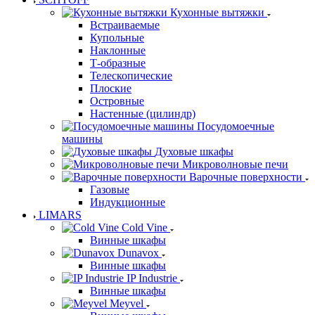
Кухонные вытяжки
Встраиваемые
Купольные
Наклонные
Т-образные
Телескопические
Плоские
Островные
Настенные (цилиндр)
Посудомоечные
машины
Духовые шкафы
Микроволновые печи
Варочные поверхности
Газовые
Индукционные
LIMARS
Cold Vine
Винные шкафы
Dunavox
Винные шкафы
IP Industrie
Винные шкафы
Meyvel