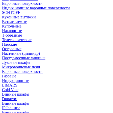
Варочные поверхности
Индукционные варочные поверхности
SCHTOFF
Кухонные вытяжки
Встраиваемые
Купольные
Наклонные
Т-образные
Телескопические
Плоские
Островные
Настенные (цилиндр)
Посудомоечные машины
Духовые шкафы
Микроволновые печи
Варочные поверхности
Газовые
Индукционные
LIMARS
Cold Vine
Винные шкафы
Dunavox
Винные шкафы
IP Industrie
Винные шкафы