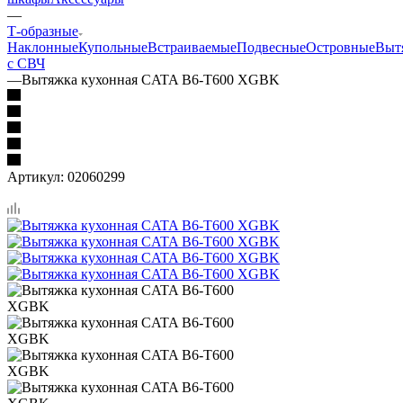
—
Т-образные
Наклонные
Купольные
Встраиваемые
Подвесные
Островные
Выт
с СВЧ
—
Вытяжка кухонная CATA B6-T600 XGBK
Артикул:
02060299