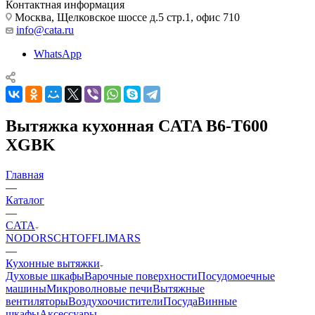
Контактная информация
Москва, Щелковское шоссе д.5 стр.1, офис 710
info@cata.ru
WhatsApp
Вытяжка кухонная CATA B6-T600
XGBK
Главная
—
Каталог
—
CATA
NODOR
SCHTOFF
LIMARS
—
Кухонные вытяжки
Духовые шкафы
Варочные поверхности
Посудомоечные
машины
Микроволновые печи
Вытяжные
вентиляторы
Воздухоочистители
Посуда
Винные
шкафы
Аксессуары