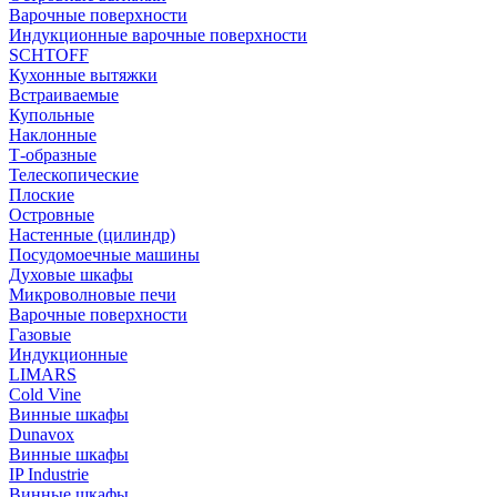
Варочные поверхности
Индукционные варочные поверхности
SCHTOFF
Кухонные вытяжки
Встраиваемые
Купольные
Наклонные
Т-образные
Телескопические
Плоские
Островные
Настенные (цилиндр)
Посудомоечные машины
Духовые шкафы
Микроволновые печи
Варочные поверхности
Газовые
Индукционные
LIMARS
Cold Vine
Винные шкафы
Dunavox
Винные шкафы
IP Industrie
Винные шкафы