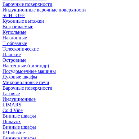
Варочные поверхности
Индукционные варочные поверхности
SCHTOFF
Кухонные вытяжки
Встраиваемые
Купольные
Наклонные
Т-образные
Телескопические
Плоские
Островные
Настенные (цилиндр)
Посудомоечные машины
Духовые шкафы
Микроволновые печи
Варочные поверхности
Газовые
Индукционные
LIMARS
Cold Vine
Винные шкафы
Dunavox
Винные шкафы
IP Industrie
Винные шкафы