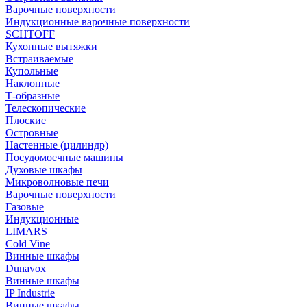
Варочные поверхности
Индукционные варочные поверхности
SCHTOFF
Кухонные вытяжки
Встраиваемые
Купольные
Наклонные
Т-образные
Телескопические
Плоские
Островные
Настенные (цилиндр)
Посудомоечные машины
Духовые шкафы
Микроволновые печи
Варочные поверхности
Газовые
Индукционные
LIMARS
Cold Vine
Винные шкафы
Dunavox
Винные шкафы
IP Industrie
Винные шкафы