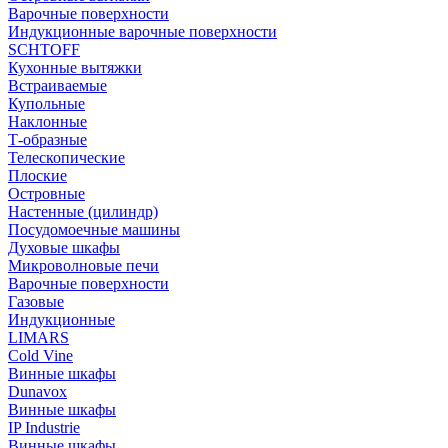
Варочные поверхности
Индукционные варочные поверхности
SCHTOFF
Кухонные вытяжки
Встраиваемые
Купольные
Наклонные
Т-образные
Телескопические
Плоские
Островные
Настенные (цилиндр)
Посудомоечные машины
Духовые шкафы
Микроволновые печи
Варочные поверхности
Газовые
Индукционные
LIMARS
Cold Vine
Винные шкафы
Dunavox
Винные шкафы
IP Industrie
Винные шкафы