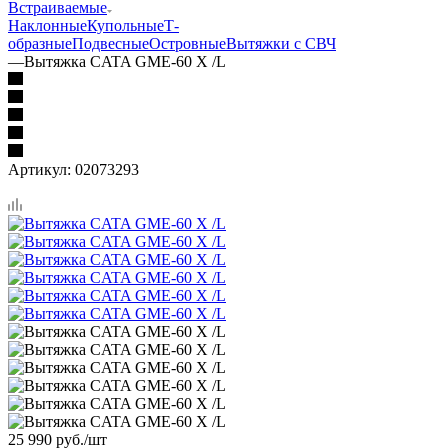
Встраиваемые
Наклонные
Купольные
Т-
образные
Подвесные
Островные
Вытяжки с СВЧ
—
Вытяжка CATA GME-60 X /L
Артикул:
02073293
25 990
руб.
/шт