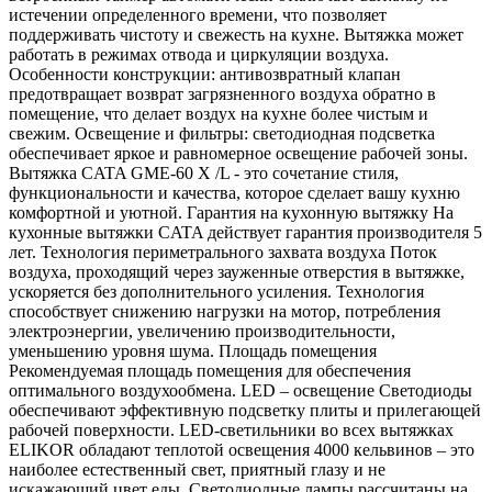
истечении определенного времени, что позволяет
поддерживать чистоту и свежесть на кухне. Вытяжка может
работать в режимах отвода и циркуляции воздуха.
Особенности конструкции: антивозвратный клапан
предотвращает возврат загрязненного воздуха обратно в
помещение, что делает воздух на кухне более чистым и
свежим. Освещение и фильтры: светодиодная подсветка
обеспечивает яркое и равномерное освещение рабочей зоны.
Вытяжка CATA GME-60 X /L - это сочетание стиля,
функциональности и качества, которое сделает вашу кухню
комфортной и уютной. Гарантия на кухонную вытяжку На
кухонные вытяжки CATA действует гарантия производителя 5
лет. Технология периметрального захвата воздуха Поток
воздуха, проходящий через зауженные отверстия в вытяжке,
ускоряется без дополнительного усиления. Технология
способствует снижению нагрузки на мотор, потребления
электроэнергии, увеличению производительности,
уменьшению уровня шума. Площадь помещения
Рекомендуемая площадь помещения для обеспечения
оптимального воздухообмена. LED – освещение Светодиоды
обеспечивают эффективную подсветку плиты и прилегающей
рабочей поверхности. LED-светильники во всех вытяжках
ELIKOR обладают теплотой освещения 4000 кельвинов – это
наиболее естественный свет, приятный глазу и не
искажающий цвет еды. Светодиодные лампы рассчитаны на