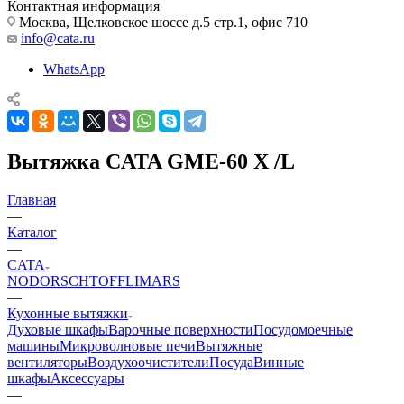
Контактная информация
Москва, Щелковское шоссе д.5 стр.1, офис 710
info@cata.ru
WhatsApp
Вытяжка CATA GME-60 X /L
Главная
—
Каталог
—
CATA
NODOR
SCHTOFF
LIMARS
—
Кухонные вытяжки
Духовые шкафы
Варочные поверхности
Посудомоечные
машины
Микроволновые печи
Вытяжные
вентиляторы
Воздухоочистители
Посуда
Винные
шкафы
Аксессуары
—