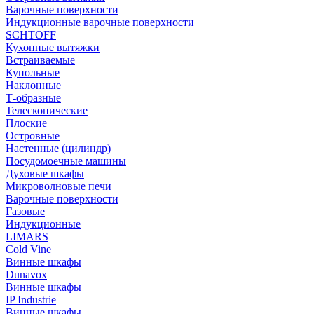
Варочные поверхности
Индукционные варочные поверхности
SCHTOFF
Кухонные вытяжки
Встраиваемые
Купольные
Наклонные
Т-образные
Телескопические
Плоские
Островные
Настенные (цилиндр)
Посудомоечные машины
Духовые шкафы
Микроволновые печи
Варочные поверхности
Газовые
Индукционные
LIMARS
Cold Vine
Винные шкафы
Dunavox
Винные шкафы
IP Industrie
Винные шкафы