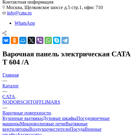
Контактная информация
Москва, Щелковское шоссе д.5 стр.1, офис 710
info@cata.ru
WhatsApp
Варочная панель электрическая CATA
T 604 /A
Главная
—
Каталог
—
CATA
NODOR
SCHTOFF
LIMARS
—
Варочные поверхности
Кухонные вытяжки
Духовые шкафы
Посудомоечные
машины
Микроволновые печи
Вытяжные
вентиляторы
Воздухоочистители
Посуда
Винные
шкафы
Аксессуары