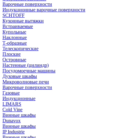
Варочные поверхности
Индукционные варочные поверхности
SCHTOFF
Кухонные вытяжки
Встраиваемые
Купольные
Наклонные
Т-образные
Телескопические
Плоские
Островные
Настенные (цилиндр)
Посудомоечные машины
Духовые шкафы
Микроволновые печи
Варочные поверхности
Газовые
Индукционные
LIMARS
Cold Vine
Винные шкафы
Dunavox
Винные шкафы
IP Industrie
Винные шкафы