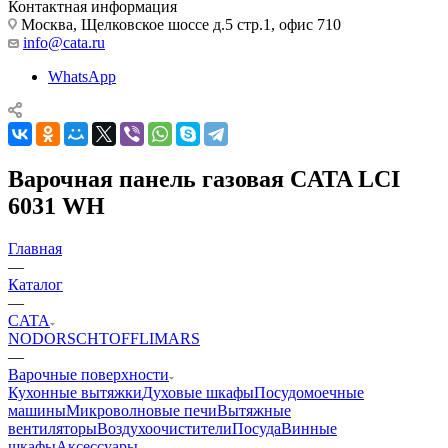
Контактная информация
Москва, Щелковское шоссе д.5 стр.1, офис 710
info@cata.ru
WhatsApp
Варочная панель газовая CATA LCI
6031 WH
Главная
—
Каталог
—
CATA
NODOR
SCHTOFF
LIMARS
—
Варочные поверхности
Кухонные вытяжки
Духовые шкафы
Посудомоечные
машины
Микроволновые печи
Вытяжные
вентиляторы
Воздухоочистители
Посуда
Винные
шкафы
Аксессуары