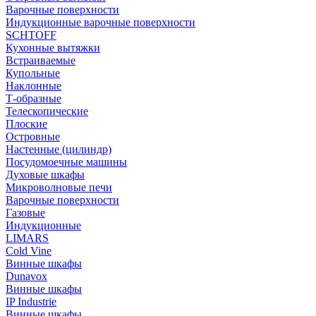
Варочные поверхности
Индукционные варочные поверхности
SCHTOFF
Кухонные вытяжки
Встраиваемые
Купольные
Наклонные
Т-образные
Телескопические
Плоские
Островные
Настенные (цилиндр)
Посудомоечные машины
Духовые шкафы
Микроволновые печи
Варочные поверхности
Газовые
Индукционные
LIMARS
Cold Vine
Винные шкафы
Dunavox
Винные шкафы
IP Industrie
Винные шкафы