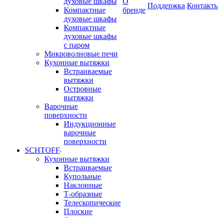
духовые шкафы
О
Поддержка
Контакт
Компактные
бренде
духовые шкафы
Компактные
духовые шкафы
с паром
Микроволновые печи
Кухонные вытяжки
Встраиваемые
вытяжки
Островные
вытяжки
Варочные
поверхности
Индукционные
варочные
поверхности
SCHTOFF
Кухонные вытяжки
Встраиваемые
Купольные
Наклонные
Т-образные
Телескопические
Плоские