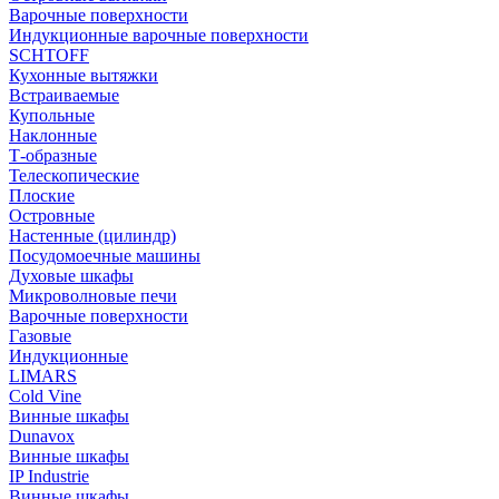
Варочные поверхности
Индукционные варочные поверхности
SCHTOFF
Кухонные вытяжки
Встраиваемые
Купольные
Наклонные
Т-образные
Телескопические
Плоские
Островные
Настенные (цилиндр)
Посудомоечные машины
Духовые шкафы
Микроволновые печи
Варочные поверхности
Газовые
Индукционные
LIMARS
Cold Vine
Винные шкафы
Dunavox
Винные шкафы
IP Industrie
Винные шкафы