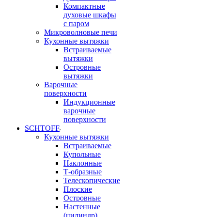
Компактные
духовые шкафы
с паром
Микроволновые печи
Кухонные вытяжки
Встраиваемые
вытяжки
Островные
вытяжки
Варочные
поверхности
Индукционные
варочные
поверхности
SCHTOFF
Кухонные вытяжки
Встраиваемые
Купольные
Наклонные
Т-образные
Телескопические
Плоские
Островные
Настенные
(цилиндр)