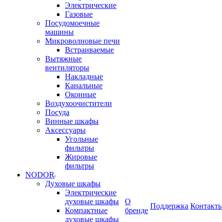
Электрические
Газовые
Посудомоечные
машины
Микроволновые печи
Встраиваемые
Вытяжные
вентиляторы
Накладные
Канальные
Оконные
Воздухоочистители
Посуда
Винные шкафы
Аксессуары
Угольные
фильтры
Жировые
фильтры
NODOR
Духовые шкафы
Электрические
духовые шкафы
О
Поддержка
Контакт
Компактные
бренде
духовые шкафы