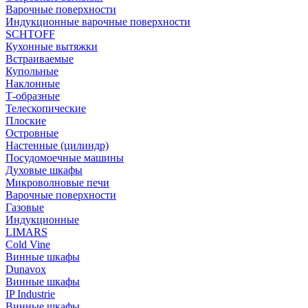
Варочные поверхности
Индукционные варочные поверхности
SCHTOFF
Кухонные вытяжки
Встраиваемые
Купольные
Наклонные
Т-образные
Телескопические
Плоские
Островные
Настенные (цилиндр)
Посудомоечные машины
Духовые шкафы
Микроволновые печи
Варочные поверхности
Газовые
Индукционные
LIMARS
Cold Vine
Винные шкафы
Dunavox
Винные шкафы
IP Industrie
Винные шкафы