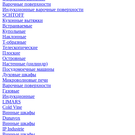
Варочные поверхности
Индукционные варочные поверхности
SCHTOFF
Кухонные вытяжки
Встраиваемые
Купольные
Наклонные
Т-образные
Телескопические
Плоские
Островные
Настенные (цилиндр)
Посудомоечные машины
Духовые шкафы
Микроволновые печи
Варочные поверхности
Газовые
Индукционные
LIMARS
Cold Vine
Винные шкафы
Dunavox
Винные шкафы
IP Industrie
Винные шкафы