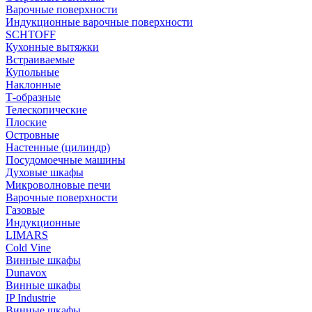
Варочные поверхности
Индукционные варочные поверхности
SCHTOFF
Кухонные вытяжки
Встраиваемые
Купольные
Наклонные
Т-образные
Телескопические
Плоские
Островные
Настенные (цилиндр)
Посудомоечные машины
Духовые шкафы
Микроволновые печи
Варочные поверхности
Газовые
Индукционные
LIMARS
Cold Vine
Винные шкафы
Dunavox
Винные шкафы
IP Industrie
Винные шкафы