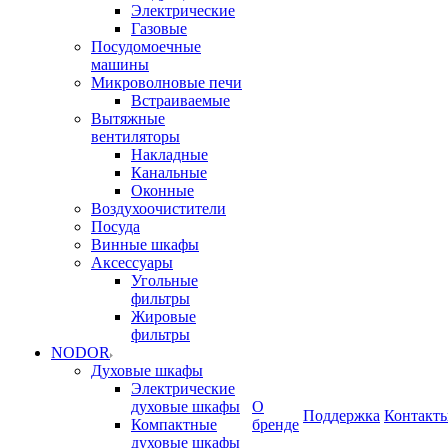
Электрические
Газовые
Посудомоечные
машины
Микроволновые печи
Встраиваемые
Вытяжные
вентиляторы
Накладные
Канальные
Оконные
Воздухоочистители
Посуда
Винные шкафы
Аксессуары
Угольные
фильтры
Жировые
фильтры
NODOR
Духовые шкафы
Электрические
духовые шкафы
О
Поддержка
Контакт
Компактные
бренде
духовые шкафы