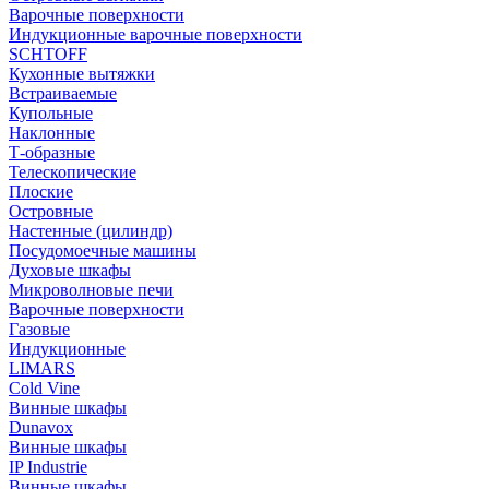
Варочные поверхности
Индукционные варочные поверхности
SCHTOFF
Кухонные вытяжки
Встраиваемые
Купольные
Наклонные
Т-образные
Телескопические
Плоские
Островные
Настенные (цилиндр)
Посудомоечные машины
Духовые шкафы
Микроволновые печи
Варочные поверхности
Газовые
Индукционные
LIMARS
Cold Vine
Винные шкафы
Dunavox
Винные шкафы
IP Industrie
Винные шкафы