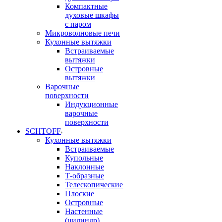
Компактные
духовые шкафы
с паром
Микроволновые печи
Кухонные вытяжки
Встраиваемые
вытяжки
Островные
вытяжки
Варочные
поверхности
Индукционные
варочные
поверхности
SCHTOFF
Кухонные вытяжки
Встраиваемые
Купольные
Наклонные
Т-образные
Телескопические
Плоские
Островные
Настенные
(цилиндр)