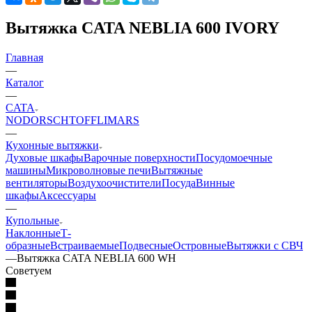
Вытяжка CATA NEBLIA 600 IVORY
Главная
—
Каталог
—
CATA
NODOR
SCHTOFF
LIMARS
—
Кухонные вытяжки
Духовые шкафы
Варочные поверхности
Посудомоечные
машины
Микроволновые печи
Вытяжные
вентиляторы
Воздухоочистители
Посуда
Винные
шкафы
Аксессуары
—
Купольные
Наклонные
Т-
образные
Встраиваемые
Подвесные
Островные
Вытяжки с СВЧ
—
Вытяжка CATA NEBLIA 600 WH
Советуем