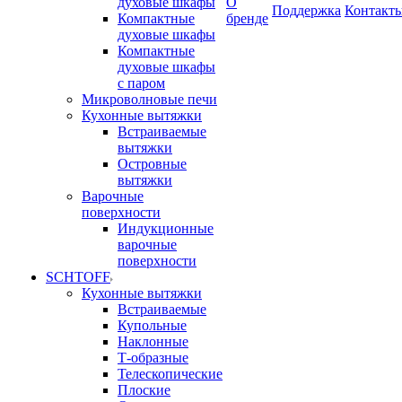
духовые шкафы
О
Поддержка
Контакт
Компактные
бренде
духовые шкафы
Компактные
духовые шкафы
с паром
Микроволновые печи
Кухонные вытяжки
Встраиваемые
вытяжки
Островные
вытяжки
Варочные
поверхности
Индукционные
варочные
поверхности
SCHTOFF
Кухонные вытяжки
Встраиваемые
Купольные
Наклонные
Т-образные
Телескопические
Плоские