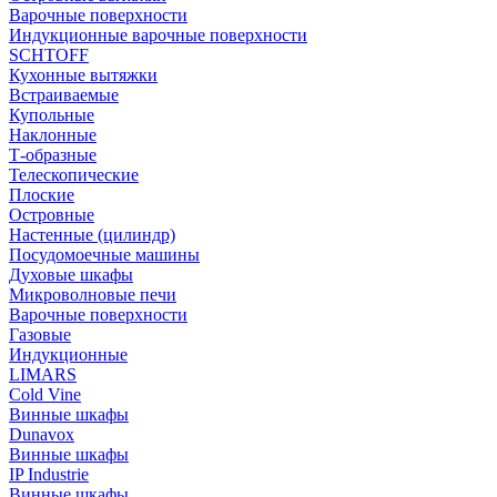
Варочные поверхности
Индукционные варочные поверхности
SCHTOFF
Кухонные вытяжки
Встраиваемые
Купольные
Наклонные
Т-образные
Телескопические
Плоские
Островные
Настенные (цилиндр)
Посудомоечные машины
Духовые шкафы
Микроволновые печи
Варочные поверхности
Газовые
Индукционные
LIMARS
Cold Vine
Винные шкафы
Dunavox
Винные шкафы
IP Industrie
Винные шкафы