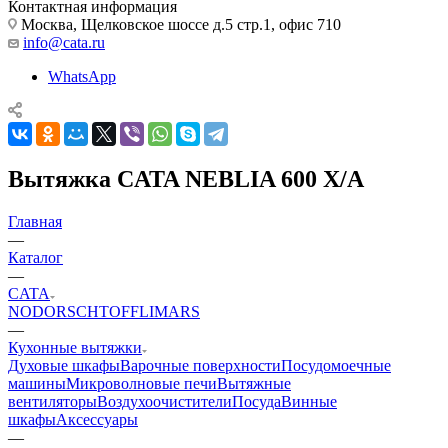
Контактная информация
Москва, Щелковское шоссе д.5 стр.1, офис 710
info@cata.ru
WhatsApp
Вытяжка CATA NEBLIA 600 X/A
Главная
—
Каталог
—
CATA
NODOR
SCHTOFF
LIMARS
—
Кухонные вытяжки
Духовые шкафы
Варочные поверхности
Посудомоечные
машины
Микроволновые печи
Вытяжные
вентиляторы
Воздухоочистители
Посуда
Винные
шкафы
Аксессуары
—