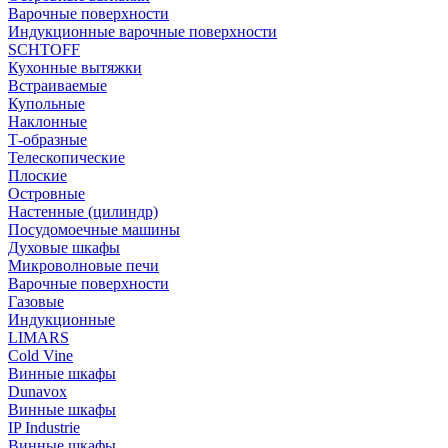
Варочные поверхности
Индукционные варочные поверхности
SCHTOFF
Кухонные вытяжки
Встраиваемые
Купольные
Наклонные
Т-образные
Телескопические
Плоские
Островные
Настенные (цилиндр)
Посудомоечные машины
Духовые шкафы
Микроволновые печи
Варочные поверхности
Газовые
Индукционные
LIMARS
Cold Vine
Винные шкафы
Dunavox
Винные шкафы
IP Industrie
Винные шкафы